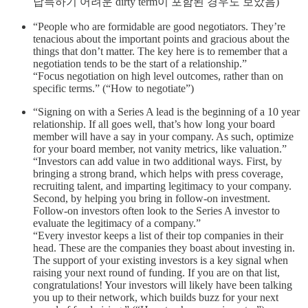
납득하기 어려운 dirty term이 포함된 경우도 보았음)
“People who are formidable are good negotiators. They’re
tenacious about the important points and gracious about the
things that don’t matter. The key here is to remember that a
negotiation tends to be the start of a relationship.”
“Focus negotiation on high level outcomes, rather than on
specific terms.” (“How to negotiate”)
“Signing on with a Series A lead is the beginning of a 10 year
relationship. If all goes well, that’s how long your board
member will have a say in your company. As such, optimize
for your board member, not vanity metrics, like valuation.”
“Investors can add value in two additional ways. First, by
bringing a strong brand, which helps with press coverage,
recruiting talent, and imparting legitimacy to your company.
Second, by helping you bring in follow-on investment.
Follow-on investors often look to the Series A investor to
evaluate the legitimacy of a company.”
“Every investor keeps a list of their top companies in their
head. These are the companies they boast about investing in.
The support of your existing investors is a key signal when
raising your next round of funding. If you are on that list,
congratulations! Your investors will likely have been talking
you up to their network, which builds buzz for your next