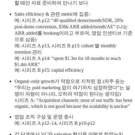
할 때만 자료 준비하여 만나기 보다
Sales efficiency & 관련 metric에 집중:
예: 시리즈 A p12: “40 qualified demo/month/SDR, 28%
post-demo conversion, $36k ARR added/month/AE” (나는
ARR added를 booking이라고 부르며, 영업 인센티브 기준
으로 삼음)
예: 시리즈 A p13, 시리즈 B p13: cohort 별 monthly
retention 관리
예: 시리즈 A p14: “spent $1.3m for 18 months to reach
$1.4m ARR”
예: 시리즈 B p15: capital efficiency
Organic-only growth가 약점으로 지적된 점 (자주 듣는
“우리는 paid marketing 없이 여기까지 성장하였다”는 설
명이 자랑이 아니라, 오히려 약점이 된다는 생각임)
시리즈 A: “Acquisition channels: most of our traffic has been
organic, which is not good because the scalability is unclear”
영업 조직 구성 및 운영 중시
예: 시리즈 A p12–14, 시리즈 B p10-p12
각 단계에서 VC와 valuation 협상을 어떻게 하였는지