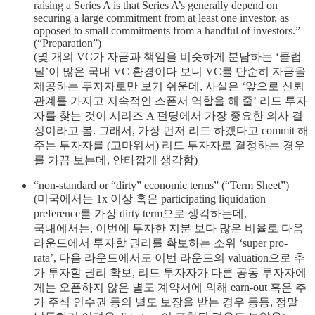
raising a Series A is that Series A’s generally depend on
securing a large commitment from at least one investor, as
opposed to small commitments from a handful of investors.”
(“Preparation”)
(몇 개의 VC가 자금과 책임을 비슷하게 분담하는 ‘클럽
딜’이 많은 국내 VC 환경이다 보니 VC를 단순히 자금을
제공하는 투자자로만 보기 쉬운데, 사실은 ‘앞으로 신뢰
관계를 가지고 지속적인 스폰서 역할을 해 줄’ 리드 투자
자를 찾는 것이 시리즈 A 펀딩에서 가장 중요한 의사 결
정이라고 봄. 그래서, 가장 먼저 리드 하겠다고 commit 해
주는 투자자를 (고마워서) 리드 투자자로 결정하는 경우
를 가끔 보는데, 안타깝게 생각함)
“non-standard or “dirty” economic terms” (“Term Sheet”)
(미국에서는 1x 이상 혹은 participating liquidation
preference를 가장 dirty term으로 생각하는데,
국내에서는, 이번에 투자한 지분 보다 많은 비율로 다음
라운드에서 투자할 권리를 확보하는 소위 ‘super pro-
rata’, 다음 라운드에서도 이번 라운드의 valuation으로 추
가 투자할 권리 확보, 리드 투자자가 다른 공동 투자자에
게는 오픈하지 않은 별도 계약서에 의해 earn-out 혹은 추
가 주식 인수권 등의 별도 보장을 받는 경우 등등, 정말