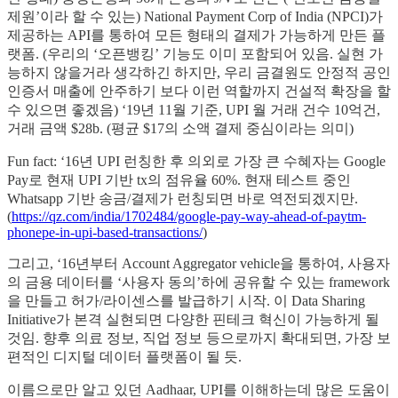
제원’이라 할 수 있는) National Payment Corp of India (NPCI)가
제공하는 API를 통하여 모든 형태의 결제가 가능하게 만든 플
랫폼. (우리의 ‘오픈뱅킹’ 기능도 이미 포함되어 있음. 실현 가
능하지 않을거라 생각하긴 하지만, 우리 금결원도 안정적 공인
인증서 매출에 안주하기 보다 이런 역할까지 건설적 확장을 할
수 있으면 좋겠음) ‘19년 11월 기준, UPI 월 거래 건수 10억건,
거래 금액 $28b. (평균 $17의 소액 결제 중심이라는 의미)
Fun fact: ‘16년 UPI 런칭한 후 의외로 가장 큰 수혜자는 Google
Pay로 현재 UPI 기반 tx의 점유율 60%. 현재 테스트 중인
Whatsapp 기반 송금/결제가 런칭되면 바로 역전되겠지만.
(
https://qz.com/india/1702484/google-pay-way-ahead-of-paytm-
phonepe-in-upi-based-transactions/
)
그리고, ‘16년부터 Account Aggregator vehicle을 통하여, 사용자
의 금용 데이터를 ‘사용자 동의’하에 공유할 수 있는 framework
을 만들고 허가/라이센스를 발급하기 시작. 이 Data Sharing
Initiative가 본격 실현되면 다양한 핀테크 혁신이 가능하게 될
것임. 향후 의료 정보, 직업 정보 등으로까지 확대되면, 가장 보
편적인 디지털 데이터 플랫폼이 될 듯.
이름으로만 알고 있던 Aadhaar, UPI를 이해하는데 많은 도움이