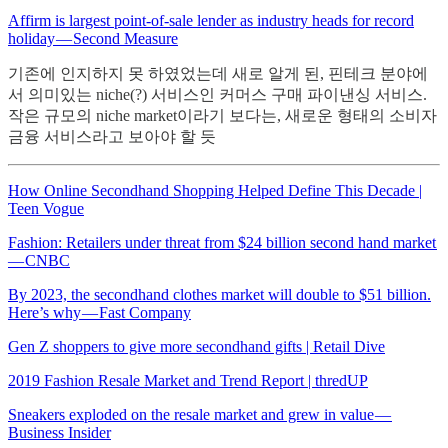
Affirm is largest point-of-sale lender as industry heads for record
holiday — Second Measure
기존에 인지하지 못 하였었는데 새로 알게 된, 핀테크 분야에
서 의미있는 niche(?) 서비스인 커머스 구매 파이낸싱 서비스.
작은 규모의 niche market이라기 보다는, 새로운 형태의 소비자
금융 서비스라고 보아야 할 듯
How Online Secondhand Shopping Helped Define This Decade |
Teen Vogue
Fashion: Retailers under threat from $24 billion second hand market
— CNBC
By 2023, the secondhand clothes market will double to $51 billion.
Here’s why — Fast Company
Gen Z shoppers to give more secondhand gifts | Retail Dive
2019 Fashion Resale Market and Trend Report | thredUP
Sneakers exploded on the resale market and grew in value —
Business Insider