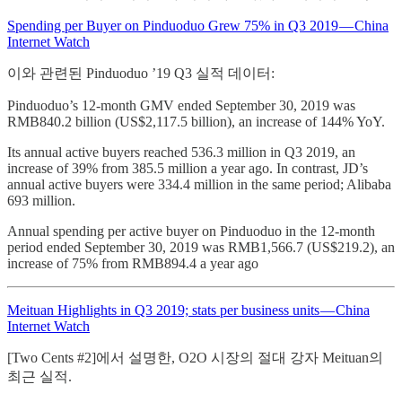
Spending per Buyer on Pinduoduo Grew 75% in Q3 2019 — China
Internet Watch
이와 관련된 Pinduoduo ’19 Q3 실적 데이터:
Pinduoduo’s 12-month GMV ended September 30, 2019 was
RMB840.2 billion (US$2,117.5 billion), an increase of 144% YoY.
Its annual active buyers reached 536.3 million in Q3 2019, an
increase of 39% from 385.5 million a year ago. In contrast, JD’s
annual active buyers were 334.4 million in the same period; Alibaba
693 million.
Annual spending per active buyer on Pinduoduo in the 12-month
period ended September 30, 2019 was RMB1,566.7 (US$219.2), an
increase of 75% from RMB894.4 a year ago
Meituan Highlights in Q3 2019; stats per business units — China
Internet Watch
[Two Cents #2]에서 설명한, O2O 시장의 절대 강자 Meituan의
최근 실적.