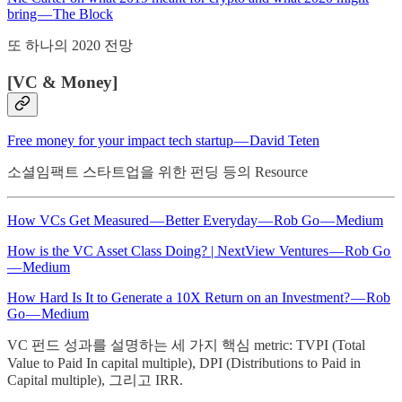
bring — The Block
또 하나의 2020 전망
[VC & Money]
Free money for your impact tech startup — David Teten
소셜임팩트 스타트업을 위한 펀딩 등의 Resource
How VCs Get Measured — Better Everyday — Rob Go — Medium
How is the VC Asset Class Doing? | NextView Ventures — Rob Go
— Medium
How Hard Is It to Generate a 10X Return on an Investment? — Rob
Go — Medium
VC 펀드 성과를 설명하는 세 가지 핵심 metric: TVPI (Total
Value to Paid In capital multiple), DPI (Distributions to Paid in
Capital multiple), 그리고 IRR.