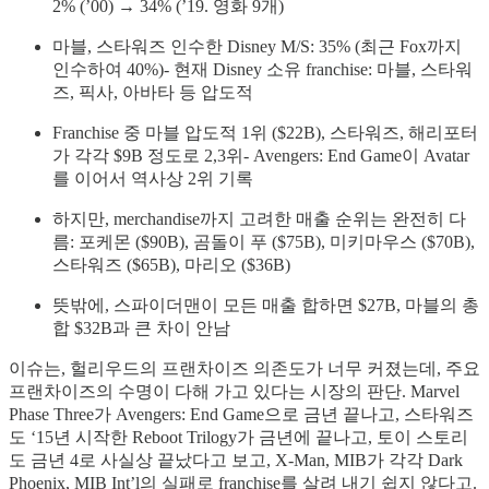
2% (’00) → 34% (’19. 영화 9개)
마블, 스타워즈 인수한 Disney M/S: 35% (최근 Fox까지
인수하여 40%)- 현재 Disney 소유 franchise: 마블, 스타워
즈, 픽사, 아바타 등 압도적
Franchise 중 마블 압도적 1위 ($22B), 스타워즈, 해리포터
가 각각 $9B 정도로 2,3위- Avengers: End Game이 Avatar
를 이어서 역사상 2위 기록
하지만, merchandise까지 고려한 매출 순위는 완전히 다
름: 포케몬 ($90B), 곰돌이 푸 ($75B), 미키마우스 ($70B),
스타워즈 ($65B), 마리오 ($36B)
뜻밖에, 스파이더맨이 모든 매출 합하면 $27B, 마블의 총
합 $32B과 큰 차이 안남
이슈는, 헐리우드의 프랜차이즈 의존도가 너무 커졌는데, 주요
프랜차이즈의 수명이 다해 가고 있다는 시장의 판단. Marvel
Phase Three가 Avengers: End Game으로 금년 끝나고, 스타워즈
도 ‘15년 시작한 Reboot Trilogy가 금년에 끝나고, 토이 스토리
도 금년 4로 사실상 끝났다고 보고, X-Man, MIB가 각각 Dark
Phoenix, MIB Int’l의 실패로 franchise를 살려 내기 쉽지 않다고.