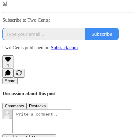
됨
Subscribe to Two Cents:
Subscribe
Two Cents published on
Substack.com
.
1
Share
Discussion about this post
Comments
Restacks