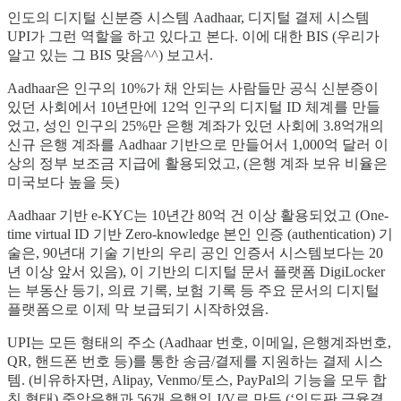
인도의 디지털 신분증 시스템 Aadhaar, 디지털 결제 시스템
UPI가 그런 역할을 하고 있다고 본다. 이에 대한 BIS (우리가
알고 있는 그 BIS 맞음^^) 보고서.
Aadhaar은 인구의 10%가 채 안되는 사람들만 공식 신분증이
있던 사회에서 10년만에 12억 인구의 디지털 ID 체계를 만들
었고, 성인 인구의 25%만 은행 계좌가 있던 사회에 3.8억개의
신규 은행 계좌를 Aadhaar 기반으로 만들어서 1,000억 달러 이
상의 정부 보조금 지급에 활용되었고, (은행 계좌 보유 비율은
미국보다 높을 듯)
Aadhaar 기반 e-KYC는 10년간 80억 건 이상 활용되었고 (One-
time virtual ID 기반 Zero-knowledge 본인 인증 (authentication) 기
술은, 90년대 기술 기반의 우리 공인 인증서 시스템보다는 20
년 이상 앞서 있음), 이 기반의 디지털 문서 플랫폼 DigiLocker
는 부동산 등기, 의료 기록, 보험 기록 등 주요 문서의 디지털
플랫폼으로 이제 막 보급되기 시작하였음.
UPI는 모든 형태의 주소 (Aadhaar 번호, 이메일, 은행계좌번호,
QR, 핸드폰 번호 등)를 통한 송금/결제를 지원하는 결제 시스
템. (비유하자면, Alipay, Venmo/토스, PayPal의 기능을 모두 합
친 형태) 중앙은행과 56개 은행의 J/V로 만든 (‘인도판 금융결