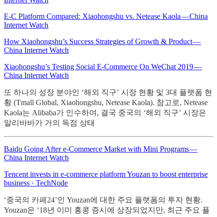
E-C Platform Compared: Xiaohongshu vs. Netease Kaola — China
Internet Watch
How Xiaohongshu’s Success Strategies of Growth & Product —
China Internet Watch
Xiaohongshu’s Testing Social E-Commerce On WeChat 2019 —
China Internet Watch
또 하나의 성장 분야인 ‘해외 직구’ 시장 현황 및 3대 플랫폼 현
황 (Tmall Global, Xiaohongshu, Netease Kaola). 참고로, Netease
Kaola는 Alibaba가 인수하여, 결국 중국의 ‘해외 직구’ 시장은
알리바바가 거의 독점 상태
Baidu Going After e-Commerce Market with Mini Programs —
China Internet Watch
Tencent invests in e-commerce platform Youzan to boost enterprise
business · TechNode
‘중국의 카페24’인 Youzan에 대한 주요 플랫폼의 투자 현황.
Youzan은 ‘18년 이미 홍콩 증시에 상장되었지만, 최근 주요 플