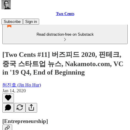
Two Cents
Subscribe
Sign in
Read distraction-free on Substack
[Two Cents #11] 버즈피드 2020, 핀테크,
중국 스타트업 뉴스, Nakamoto.com, VC
in '19 Q4, End of Beginning
허진호 (Jin Ho Hur)
Jan 14, 2020
[Entrepreneurship]