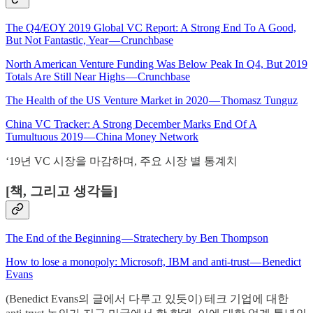
The Q4/EOY 2019 Global VC Report: A Strong End To A Good,
But Not Fantastic, Year — Crunchbase
North American Venture Funding Was Below Peak In Q4, But 2019
Totals Are Still Near Highs — Crunchbase
The Health of the US Venture Market in 2020 — Thomasz Tunguz
China VC Tracker: A Strong December Marks End Of A
Tumultuous 2019 — China Money Network
‘19년 VC 시장을 마감하며, 주요 시장 별 통계치
[책, 그리고 생각들]
The End of the Beginning — Stratechery by Ben Thompson
How to lose a monopoly: Microsoft, IBM and anti-trust — Benedict
Evans
(Benedict Evans의 글에서 다루고 있듯이) 테크 기업에 대한