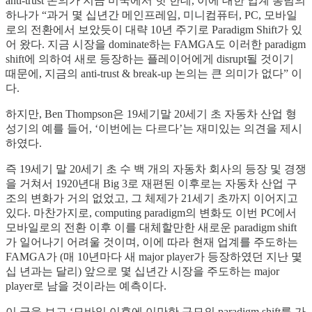
anti-trust 논의가 지금 미국에서 핫 한데, 이에 대한 업계 통념의
하나가 “과거 몇 십년간 메인프레임, 미니컴퓨터, PC, 모바일
로의 전환에서 보았듯이 대략 10년 주기로 Paradigm Shift가 있
어 왔다. 지금 시장을 dominate하는 FAMGA도 이러한 paradigm
shift에 의하여 새로 등장하는 플레이어에게 disrupt될 것이기
때문에, 지금의 anti-trust & break-up 논의는 큰 의미가 없다” 이
다.
하지만, Ben Thompson은 19세기말 20세기 초 자동차 산업 형
성기의 예를 들어, ‘이번에는 다르다’는 재미있는 의견을 제시
하였다.
즉 19세기 말 20세기 초 수 백 개의 자동차 회사의 등장 및 경쟁
을 거쳐서 1920년대 Big 3로 재편된 이후로는 자동차 산업 구
조의 변화가 거의 없었고, 그 체제가 21세기 초까지 이어지고
있다. 마찬가지로, computing paradigm의 변화도 이번 PC에서
모바일로의 전환 이후 이를 대체할만한 새로운 paradigm shift
가 일어나기 어려울 것이며, 이에 따라 현재 업계를 주도하는
FAMGA가 (매 10년마다 새 major player가 등장하였던 지난 몇
십 년과는 달리) 앞으로 몇 십년간 시장을 주도하는 major
player로 남을 것이라는 예측이다.
이 글을 보고 ‘모바일 이후에 이만한 규모의 paradigm shift를 가