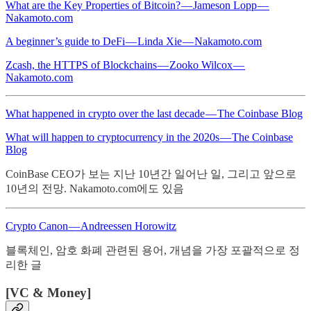
What are the Key Properties of Bitcoin? — Jameson Lopp —
Nakamoto.com
A beginner’s guide to DeFi — Linda Xie — Nakamoto.com
Zcash, the HTTPS of Blockchains — Zooko Wilcox —
Nakamoto.com
What happened in crypto over the last decade — The Coinbase Blog
What will happen to cryptocurrency in the 2020s — The Coinbase
Blog
CoinBase CEO가 보는 지난 10년간 일어난 일, 그리고 앞으로
10년의 전망. Nakamoto.com에도 있음
Crypto Canon — Andreessen Horowitz
블록체인, 암호 화폐 관련된 용어, 개념을 가장 포괄적으로 정
리한 글
[VC & Money]