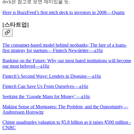
deck은 참고로 보면 재미있을 듯.
Here is BuzzFeed’s first pitch deck to investors in 2008 — Quartz
[스타트업]
The consumer-based model behind neobanks; The lure of a loans-
first strategy for startups — Fintech Newsletter — a16z
Banking on the Future: Why our most hated institutions will become
our most beloved — a16z
Fintech’s Second Wave: Lenders in Disguise — a16z
Fintech Can Save Us From Ourselves — a16z
Seeking the ‘Google Maps for Money’ — a16z
Making Sense of Mortgages: The Problem, and the Opportunity —
Andreessen Horowitz
Chime quadruples valuation to $5.8 billion as it raises $500 million -
CNBC