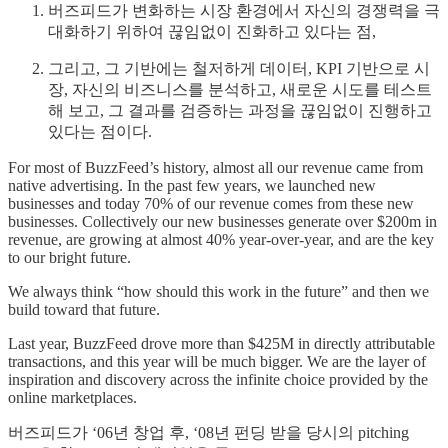
버즈피드가 변화하는 시장 환경에서 자신의 경쟁력을 극
대화하기 위하여 끊임없이 진화하고 있다는 점,
그리고, 그 기반에는 철저하게 데이터, KPI 기반으로 시
장, 자신의 비즈니스를 분석하고, 새로운 시도를 테스트
해 보고, 그 결과를 검증하는 과정을 끊임없이 진행하고
있다는 점이다.
For most of BuzzFeed’s history, almost all our revenue came from
native advertising. In the past few years, we launched new
businesses and today 70% of our revenue comes from these new
businesses. Collectively our new businesses generate over $200m in
revenue, are growing at almost 40% year-over-year, and are the key
to our bright future.
We always think “how should this work in the future” and then we
build toward that future.
Last year, BuzzFeed drove more than $425M in directly attributable
transactions, and this year will be much bigger. We are the layer of
inspiration and discovery across the infinite choice provided by the
online marketplaces.
버즈피드가 ‘06년 창업 후, ‘08년 펀딩 받을 당시의 pitching