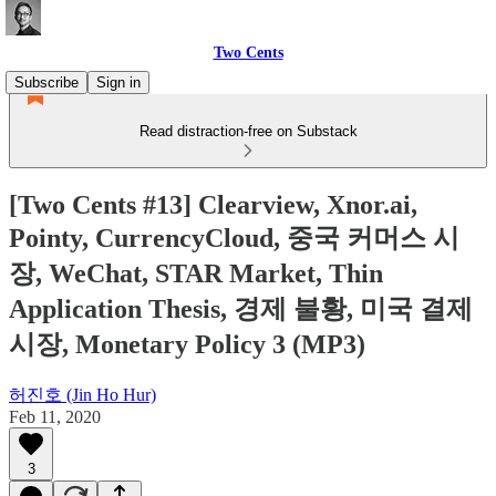
Two Cents
Subscribe
Sign in
Read distraction-free on Substack
[Two Cents #13] Clearview, Xnor.ai,
Pointy, CurrencyCloud, 중국 커머스 시
장, WeChat, STAR Market, Thin
Application Thesis, 경제 불황, 미국 결제
시장, Monetary Policy 3 (MP3)
허진호 (Jin Ho Hur)
Feb 11, 2020
3