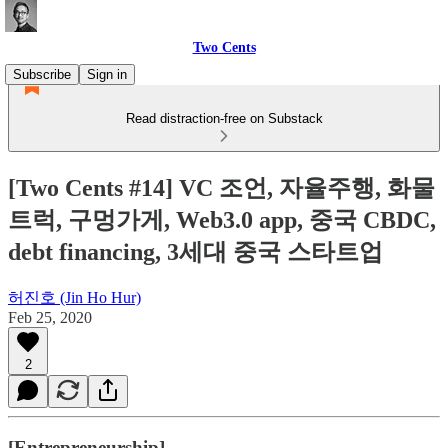
Two Cents
Subscribe
Sign in
Read distraction-free on Substack
[Two Cents #14] VC 조언, 자율주행, 화물
트럭, 구멍가게, Web3.0 app, 중국 CBDC,
debt financing, 3세대 중국 스타트업
허진호 (Jin Ho Hur)
Feb 25, 2020
2
[Entrepreneurship]