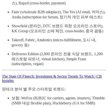
스), Rapyd (cross-border, payment)
Faire (wholesale B2B mktplace), The Yes (AI retail, 커머스),
Atolla (subscription for Serum, 정기적 개인 피부 테스트)
Showfield (온라인, DTC 브랜드 위한 오프라인 스토어),
KK Group (오프라인 소매 체인, cross-border, 중국 광동)
Takeoff, Fabric, Attabotics (micro-fullfillment, 도시 내,
grocery 등)
Deliveroo Edition (2,000 온라인 전용 식당 브랜드, 1,200
레스토랑 파트너, virtual kitchen), Simple Feast
(subscription, vegan)
The State Of Fintech: Investment & Sector Trends To Watch | CB
Insights
핀테크 분야 별 주요 스타트업 트렌드:
보험: WeFox (B2B2C for carriers, agents, insurers), Thimble
(SMB 대상 flexible plan), Huckleberry (GA for SMB)