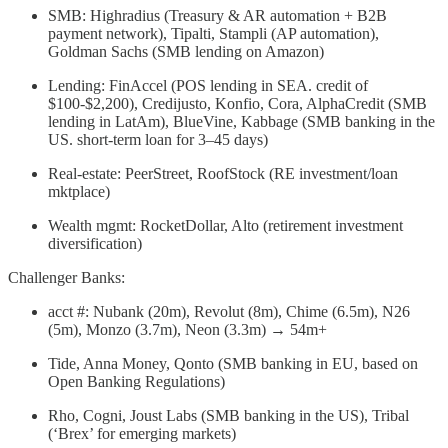
SMB: Highradius (Treasury & AR automation + B2B
payment network), Tipalti, Stampli (AP automation),
Goldman Sachs (SMB lending on Amazon)
Lending: FinAccel (POS lending in SEA. credit of
$100-$2,200), Credijusto, Konfio, Cora, AlphaCredit (SMB
lending in LatAm), BlueVine, Kabbage (SMB banking in the
US. short-term loan for 3–45 days)
Real-estate: PeerStreet, RoofStock (RE investment/loan
mktplace)
Wealth mgmt: RocketDollar, Alto (retirement investment
diversification)
Challenger Banks:
acct #: Nubank (20m), Revolut (8m), Chime (6.5m), N26
(5m), Monzo (3.7m), Neon (3.3m) → 54m+
Tide, Anna Money, Qonto (SMB banking in EU, based on
Open Banking Regulations)
Rho, Cogni, Joust Labs (SMB banking in the US), Tribal
(‘Brex’ for emerging markets)