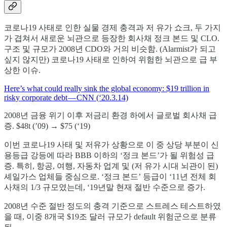
코로나19 사태로 인한 실물 경제 충격과 저 유가 쇼크, 두 가지
가 겹쳐서 새로운 뇌관으로 등장한 회사채 정크 본드 및 CLO.
구조 및 규모가 2008년 CDO와 거의 비슷함. (Alarmist가 되고
싶지 않지만) 코로나19 사태로 인하여 위험한 뇌관으로 급 부
상한 이슈.
Here’s what could really sink the global economy: $19 trillion in
risky corporate debt — CNN (‘20.3.14)
2008년 금융 위기 이후 저금리 환경 하에서 글로벌 회사채 급
증. $48t (’09) → $75 (‘19)
이번 코로나19 사태 및 저유가 상황으로 이 중 상당 부분이 신
용등급 강등에 따라 BBB 이하의 ‘정크 본드’가 될 위험성 급
증. 특히, 항공, 여행, 자동차 업계 및 (저 유가 시대 뇌관이 된)
셰일가스 업체들 중심으로. ‘정크 본드’ 등급이 ‘11년 전체 회
사채의 1/3 규모였는데, ‘19년말 현재 절반 수준으로 증가.
2008년 수준 절반 정도의 충격 기준으로 스트레스 테스트하였
을 때, 이중 8개국 $19조 달러 규모가 default 위험군으로 분류