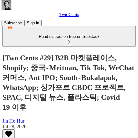
Two Cents
Subscribe
Sign in
Read distraction-free on Substack
[Two Cents #29] B2B 마켓플레이스,
Shopify; 중국 - Meituan, Tik Tok, WeChat
커머스, Ant IPO; South - Bukalapak,
WhatsApp; 싱가포르 CBDC 프로젝트,
SPAC, 디지털 뉴스, 플라스틱; Covid-
19 이후
Jin Ho Hur
Jul 28, 2020