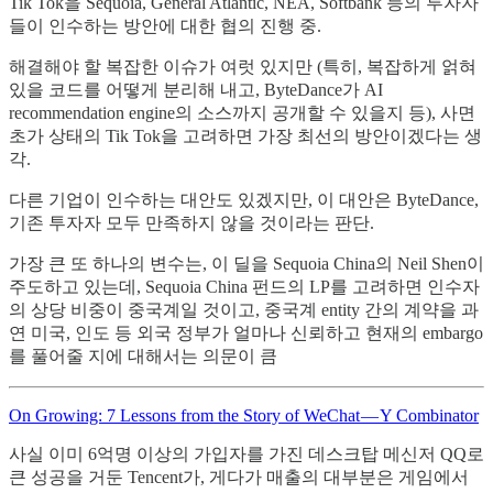
Tik Tok을 Sequoia, General Atlantic, NEA, Softbank 등의 투자자
들이 인수하는 방안에 대한 협의 진행 중.
해결해야 할 복잡한 이슈가 여럿 있지만 (특히, 복잡하게 얽혀
있을 코드를 어떻게 분리해 내고, ByteDance가 AI
recommendation engine의 소스까지 공개할 수 있을지 등), 사면
초가 상태의 Tik Tok을 고려하면 가장 최선의 방안이겠다는 생
각.
다른 기업이 인수하는 대안도 있겠지만, 이 대안은 ByteDance,
기존 투자자 모두 만족하지 않을 것이라는 판단.
가장 큰 또 하나의 변수는, 이 딜을 Sequoia China의 Neil Shen이
주도하고 있는데, Sequoia China 펀드의 LP를 고려하면 인수자
의 상당 비중이 중국계일 것이고, 중국계 entity 간의 계약을 과
연 미국, 인도 등 외국 정부가 얼마나 신뢰하고 현재의 embargo
를 풀어줄 지에 대해서는 의문이 큼
On Growing: 7 Lessons from the Story of WeChat — Y Combinator
사실 이미 6억명 이상의 가입자를 가진 데스크탑 메신저 QQ로
큰 성공을 거둔 Tencent가, 게다가 매출의 대부분은 게임에서