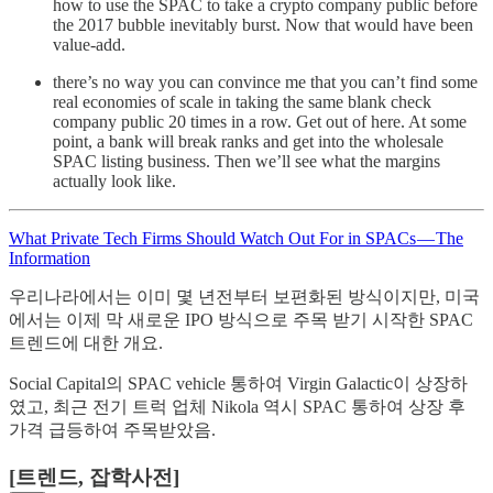
how to use the SPAC to take a crypto company public before
the 2017 bubble inevitably burst. Now that would have been
value-add.
there’s no way you can convince me that you can’t find some
real economies of scale in taking the same blank check
company public 20 times in a row. Get out of here. At some
point, a bank will break ranks and get into the wholesale
SPAC listing business. Then we’ll see what the margins
actually look like.
What Private Tech Firms Should Watch Out For in SPACs — The
Information
우리나라에서는 이미 몇 년전부터 보편화된 방식이지만, 미국
에서는 이제 막 새로운 IPO 방식으로 주목 받기 시작한 SPAC
트렌드에 대한 개요.
Social Capital의 SPAC vehicle 통하여 Virgin Galactic이 상장하
였고, 최근 전기 트럭 업체 Nikola 역시 SPAC 통하여 상장 후
가격 급등하여 주목받았음.
[트렌드, 잡학사전]