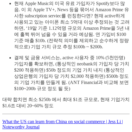
현재 Apple Music의 미국 유료 가입자가 Spotify보다 많
음. 이 외 Apple TV+, News 등을 묶어서 Amazon Prime 유
사한 subscription serviec를 런칭한다면? 현재 active하게
사용되고 있는 아이폰 최소 5억대 이상 추정되는 것 고려
하면, ‘19말 기준 1.12억명 규모의 Amazon Prime을 5년 내
에 훌쩍 뛰어 넘을 수 있을 거라 예상됨. 연 가입비 $100
기준 매출 $10b. (전략적 의미를 제외하고 순수하게 정량
적으로) 기업 가치 규모 추정 $100b ~ $200b.
결제 및 금융 서비스는, active 사용자 중 10% (5천만명)
가입자를 확보하면, (통상적인 neobank의 가입자 당 가치
$200 적용하면) $50b 정도의 기업 가치 내지 (통상적인
상업은행의 가입자 당 가치 $2,000 적용하면) $500b 정도
의 기업 가치를 만들게 됨. (ANT Financial과 비교해 보면
$100~200b 규모 정도 될 듯)
대략 합치면 최소 $250b 에서 최대 $1조 규모로, 현재 기업가치
$1.6조 대비 20~60% 정도
What the US can learn from China on social commerce | Jess Li |
Noteworthy Journal