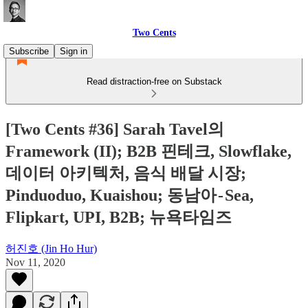
Two Cents
Subscribe
Sign in
Read distraction-free on Substack
[Two Cents #36] Sarah Tavel의
Framework (II); B2B 핀테크, Slowflake,
데이터 아키텍처, 음식 배달 시장;
Pinduoduo, Kuaishou; 동남아 - Sea,
Flipkart, UPI, B2B; 뉴욕타임즈
허진호 (Jin Ho Hur)
Nov 11, 2020