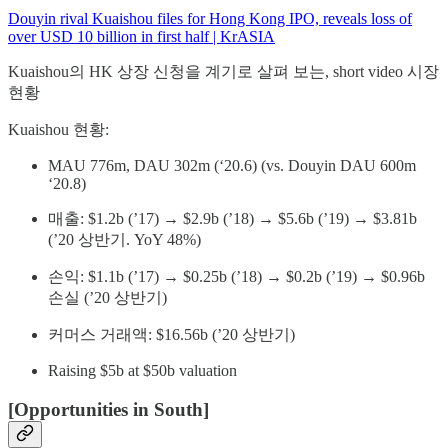
Douyin rival Kuaishou files for Hong Kong IPO, reveals loss of
over USD 10 billion in first half | KrASIA
Kuaishou의 HK 상장 신청을 계기로 살펴 보는, short video 시장
현황
Kuaishou 현황:
MAU 776m, DAU 302m (‘20.6) (vs. Douyin DAU 600m
‘20.8)
매출: $1.2b (’17) → $2.9b (’18) → $5.6b (’19) → $3.81b
(’20 상반기. YoY 48%)
손익: $1.1b (’17) → $0.25b (’18) → $0.2b (’19) → $0.96b
손실 (’20 상반기)
커머스 거래액: $16.56b (’20 상반기)
Raising $5b at $50b valuation
[Opportunities in South]