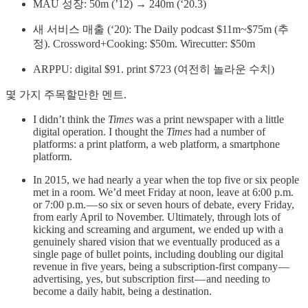
MAU 성장: 50m (’12) → 240m (‘20.3)
새 서비스 매출 (‘20): The Daily podcast $11m~$75m (추
정). Crossword+Cooking: $50m. Wirecutter: $50m
ARPPU: digital $91. print $723 (여전히 놀라운 수치)
몇 가지 주목할만한 멘트.
I didn’t think the
Times
was a print newspaper with a little
digital operation. I thought the
Times
had a number of
platforms: a print platform, a web platform, a smartphone
platform.
In 2015, we had nearly a year when the top five or six people
met in a room. We’d meet Friday at noon, leave at 6:00 p.m.
or 7:00 p.m. — so six or seven hours of debate, every Friday,
from early April to November. Ultimately, through lots of
kicking and screaming and argument, we ended up with a
genuinely shared vision that we eventually produced as a
single page of bullet points, including doubling our digital
revenue in five years, being a subscription-first company —
advertising, yes, but subscription first — and needing to
become a daily habit, being a destination.