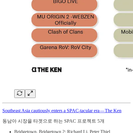
Southeast Asia cautiously enters a SPAC-tacular era — The Ken
동남아 시장을 타겟으로 하는 SPAC 프로젝트 5개
Bridgetown, Bridgetown 2: Richard Li, Peter Thiel