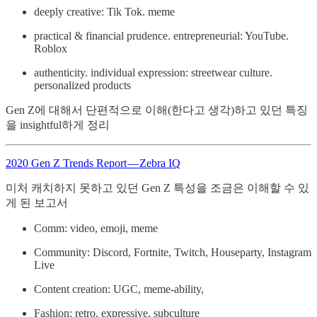
deeply creative: Tik Tok. meme
practical & financial prudence. entrepreneurial: YouTube.
Roblox
authenticity. individual expression: streetwear culture.
personalized products
Gen Z에 대해서 단편적으로 이해(한다고 생각)하고 있던 특징
을 insightful하게 정리
2020 Gen Z Trends Report — Zebra IQ
미처 캐치하지 못하고 있던 Gen Z 특성을 조금은 이해할 수 있
게 된 보고서
Comm: video, emoji, meme
Community: Discord, Fortnite, Twitch, Houseparty, Instagram
Live
Content creation: UGC, meme-ability,
Fashion: retro, expressive, subculture