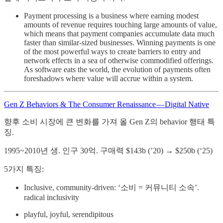
Payment processing is a business where earning modest
amounts of revenue requires touching large amounts of value,
which means that payment companies accumulate data much
faster than similar-sized businesses. Winning payments is one
of the most powerful ways to create barriers to entry and
network effects in a sea of otherwise commodified offerings.
As software eats the world, the evolution of payments often
foreshadows where value will accrue within a system.
Gen Z Behaviors & The Consumer Renaissance — Digital Native
향후 소비 시장에 큰 변화를 가져 올 Gen Z의 behavior 행태 특
징.
1995~2010년 생. 인구 30억. 구매력 $143b (’20) → $250b (‘25)
5가지 특징:
Inclusive, community-driven: ‘소비 = 커뮤니티 소속’.
radical inclusivity
playful, joyful, serendipitous