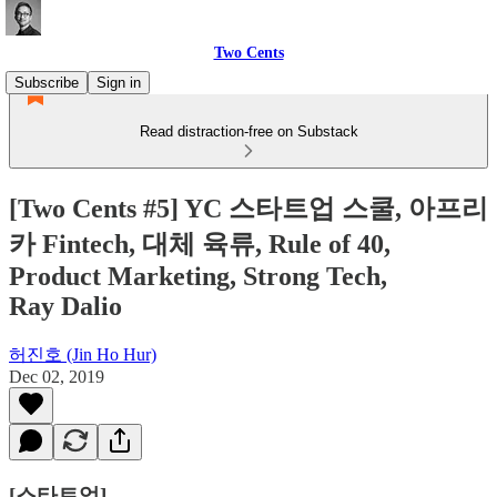
Two Cents
Subscribe
Sign in
Read distraction-free on Substack
[Two Cents #5] YC 스타트업 스쿨, 아프리
카 Fintech, 대체 육류, Rule of 40,
Product Marketing, Strong Tech,
Ray Dalio
허진호 (Jin Ho Hur)
Dec 02, 2019
[스타트업]