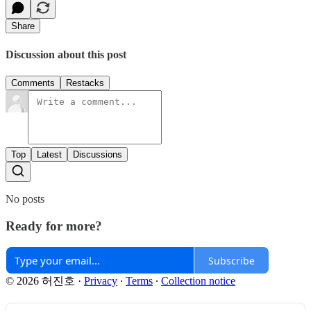
Share
Discussion about this post
Comments
Restacks
Top
Latest
Discussions
No posts
Ready for more?
Subscribe
© 2026 허진호
·
Privacy
∙
Terms
∙
Collection notice