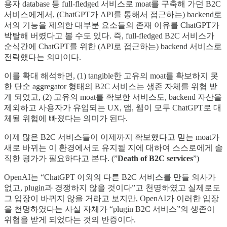
용자 database 등 full-fledged 서비스로 moat를 구축해 가던 B2C
서비스에게서, (ChatGPT가 API를 통해서 접근하는) backend로
서의 기능을 제외한 대부분 요소들의 존재 이유를 ChatGPT가
박탈해 버렸다고 볼 수도 있다. 즉, full-fledged B2C 서비스가
순식간에 ChatGPT를 위한 (API로 접근하는) backend 서비스로
전락했다는 의미이다.
이를 확대 해석하면, (1) tangible한 고유의 moat를 확보하지 못
한 단순 aggregator 형태의 B2C 서비스는 생존 자체를 위협 받
게 되었고, (2) 고유의 moat를 확보한 서비스도, backend 자산을
제외하고 사용자가 유입되는 UX, 앱, 웹이 모두 ChatGPT로 대
체될 위험에 빠졌다는 의미가 된다.
이제 많은 B2C 서비스들이 이제까지 확보했다고 믿는 moat가
새로 바뀌는 이 환경에서도 유지될 지에 대하여 스스로에게 솔
직한 평가가 필요하다고 본다. (”
Death of B2C services
”)
OpenAI는 “ChatGPT 이외의 다른 B2C 서비스를 만들 의사가
없고, plugin과 경쟁하지 않을 것이다”고 천명하였고 실제로도
그 입장이 바뀌지 않을 거라고 보지만, OpenAI가 이러한 입장
을 천명하였다는 사실 자체가 “plugin B2C 서비스”의 생존이
위협을 받게 되었다는 것의 반증이다.