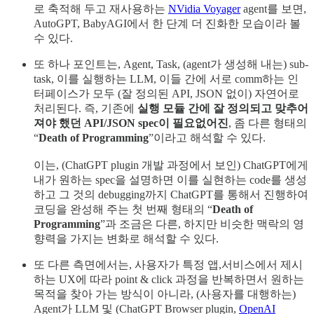
로 축적해 두고 재사용하는
NVidia Voyager
agent를 보면,
AutoGPT, BabyAGI에서 한 단계 더 진화한 모습이라 볼
수 있다.
또 하나 포인트는, Agent, Task, (agent가 생성해 내는) sub-
task, 이를 실행하는 LLM, 이들 간에 서로 comm하는 인
터페이스가 모두 (잘 정의된 API, JSON 없이) 자연어로
처리된다. 즉, 기존에
실행 모듈 간에 잘 정의되고 맞추어
져야 했던 API/JSON spec이 필요없어진
, 좀 다른 형태의
“
Death of Programming
”이라고 해석할 수 있다.
이는, (ChatGPT plugin 개발 과정에서 보인) ChatGPT에게
내가 원하는 spec을 설명하면 이를 실현하는 code를 생성
하고 그 것의 debugging까지 ChatGPT를 통해서 진행하여
코딩을 완성해 주는 첫 번째 형태의 “
Death of
Programming
”과 조금은 다른, 하지만 비슷한 맥락의 영
향력을 가지는 변화로 해석할 수 있다.
또 다른 측면에서는, 사용자가 특정 앱,서비스에서 제시
하는 UX에 따라 point & click 과정을 반복하면서 원하는
목적을 찾아 가는 방식이 아니라, (사용자를 대행하는)
Agent가 LLM 및 (ChatGPT Browser plugin,
OpenAI