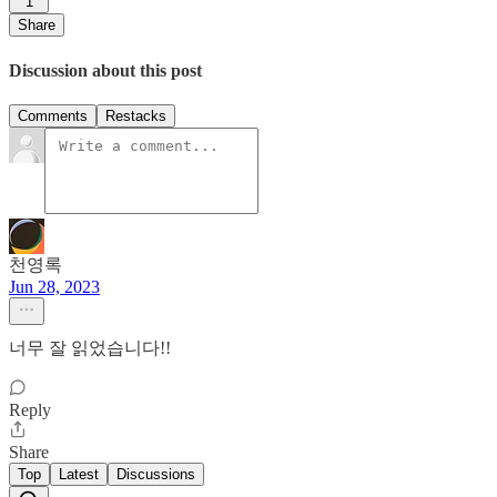
1
Share
Discussion about this post
Comments
Restacks
천영록
Jun 28, 2023
너무 잘 읽었습니다!!
Reply
Share
Top
Latest
Discussions