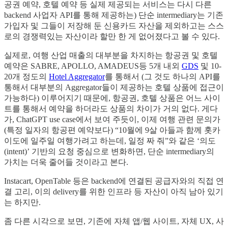
공권 예약, 호텔 예약 등 실제 제공되는 서비스는 다시 다른
backend 사업자 API를 통해 제공하는) 단순 intermediary는 기존
가입자 및 그들이 저장해 둔 신용카드 자산을 제외하고는 스스
로의 경쟁력있는 자산이라 할만 한 게 없어졌다고 볼 수 있다.
실제로, 여행 산업 매출의 대부분을 차지하는 항공권 및 호텔
예약은 SABRE, APOLLO, AMADEUS등 5개 내외
GDS
및 10-
20개 정도의
Hotel Aggregator
를 통해서 (그 것도 하나의 API를
통해서 대부분의 Aggregator들이 제공하는 호텔 상품에 접근이
가능하다) 이루어지기 때문에, 항공권, 호텔 상품은 어느 사이
트를 통해서 예약을 하더라도 상품의 차이가 거의 없다. 게다
가, ChatGPT use case에서 보여 주듯이, 이제 여행 관련 문의가
(특정 일자의 항공편 예약보다) “10월에 9살 아들과 함께 홋카
이도에 일주일 여행가려고 하는데, 일정 짜 줘”와 같은 ‘의도
(intent)’ 기반의 요청 중심으로 변화하면, 단순 intermediary의
가치는 더욱 줄어들 것이라고 본다.
Instacart, OpenTable 등은 backend에 연결된 공급자와의 직접 연
결 고리, 이의 delivery를 위한 인프라 등 자산이 아직 남아 있기
는 하지만.
좀 다른 시각으로 보면, 기존에 자체 앱/웹 사이트, 자체 UX, 사