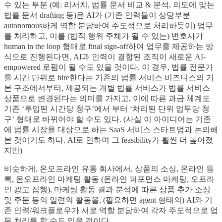
수 있는 부분 (예: 리서치, 법률 문서 비교 & 분석, 의도에 맞는
법률 문서 drafting 등)은 AI가 (기존 인력들이 상당부분
autonomous하게 역할 분담하여 주도적으로 처리하듯이) 업무
를 처리하고, 이를 (법적 행위 주체가 될 수 있는) 변호사가
human in the loop 형태로 final sign-off하여 업무를 제공하는 방
식으로 진행된다면, AI과 인력이 결합된 조직이 새로운 AI-
empowered 로펌이 될 수도 있을 것이다. 이 경우, 법률 전문가
를 시간 단위로 hire한다는 기존의 법률 서비스 비즈니스의 기
본 구조에서부터, 제공되는 개별 법률 서비스가 법률 서비스
상품으로 변경된다는 의미를 가지고, 이에 따른 과금 체계도
기존 ‘투입된 시간당 청구’에서 부터 ‘처리된 단위 업무당 청
구’ 형태로 바뀌어야 할 수도 있다. (사실 이 아이디어는 기존
에 법률 시장을 대상으로 하는 SaaS 서비스 스타트업과 논의해
본 것이기도 하다. AI로 인하여 그 feasibility가 훨씬 더 높아졌
지만)
비슷하게, 온오프라인 유통 회사에서, 상품의 소싱, 온라인 등
록, 온오프라인 마케팅 활동 (온라인 퍼포먼스 마케팅, 오프라
인 광고 집행), 마케팅 활동 결과 분석에 따른 상품 추가 소싱
및 주문 등의 일련의 활동을, (필요하면 agent 형태의) AI와 기
존 인력/워크플로우가 서로 역할 분담하여 각자 주도적으로 업
무 처리를 할 수도 있을 것이다.