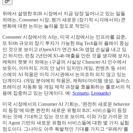
위에서 설명한 B2B 시장에서 지금 당장 일어나고 있는 일들
외에는, Consumer 시장, 뭔가 새로운 (장기적 시각에서의) 큰
변화에 대한 논의는 놀라울 정도로 적었다.
Consumer 시장에서의 AI는, 미국 시장에서는 인프라를 갖춘,
또 $10b 규모의 장기 투자가 가능한 Big Tech들의 플레이 중심
인 것으로 보이고 (OpenAI가 연간 $4-5b 영업 손실을 내고 있
긴 하지만, 런칭 2년만에 $3-4b 매출을 만든 것을 생각해 보자),
캐릭터 챗봇 이 외에는 (구글의 사실상 Character AI 인수에서
보듯이, 이마저도 거의 안 남아 있지만) 게임, 컨텐츠 등 서비
스에의 AI 적용은 아직 가시권에서 논의조차 되지 않고 있는
단계이다. (게임 분야에의 적용은, 캐릭터/아이템 생성, 일러스
트레이션 자동화 등 게임 제작 과정을 효율화하는 툴로서의 적
용에 집중하고 있는 단계이다. 예:
Scenario
,
Leonardo
)
미국 시장에서의 Consumer AI 기회는, ‘완전히 새로운 behavior
의 등장’에 따른 완전히 새로운 유형의 B2C 서비스들이 등장
하는 것에 기대하고 있는 것으로 보이며, 이와 가장 가까운 것
이 Agent 기반의 새로운 유형의 서비스들에 대한 몇 가지 실험
정도이다. 그나마도 아주 폭발적인 기대를 가지고 “유레카’를