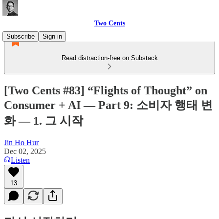
Two Cents
Subscribe
Sign in
Read distraction-free on Substack
[Two Cents #83] “Flights of Thought” on
Consumer + AI — Part 9: 소비자 행태 변
화 — 1. 그 시작
Jin Ho Hur
Dec 02, 2025
Listen
13