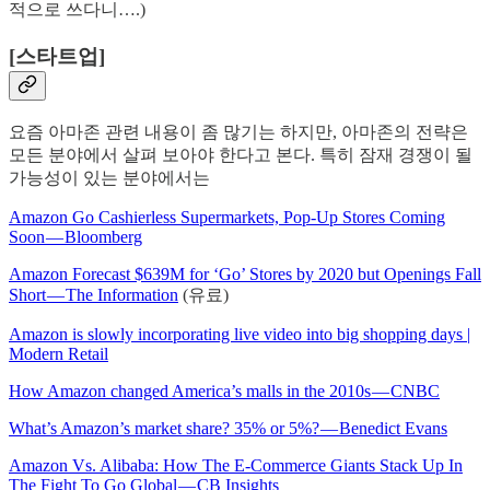
적으로 쓰다니….)
[스타트업]
요즘 아마존 관련 내용이 좀 많기는 하지만, 아마존의 전략은
모든 분야에서 살펴 보아야 한다고 본다. 특히 잠재 경쟁이 될
가능성이 있는 분야에서는
Amazon Go Cashierless Supermarkets, Pop-Up Stores Coming
Soon — Bloomberg
Amazon Forecast $639M for ‘Go’ Stores by 2020 but Openings Fall
Short — The Information
(유료)
Amazon is slowly incorporating live video into big shopping days |
Modern Retail
How Amazon changed America’s malls in the 2010s — CNBC
What’s Amazon’s market share? 35% or 5%? — Benedict Evans
Amazon Vs. Alibaba: How The E-Commerce Giants Stack Up In
The Fight To Go Global — CB Insights