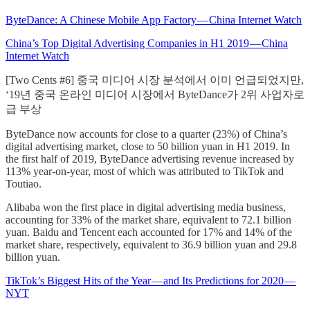
ByteDance: A Chinese Mobile App Factory — China Internet Watch
China’s Top Digital Advertising Companies in H1 2019 — China
Internet Watch
[Two Cents #6] 중국 미디어 시장 분석에서 이미 언급되었지만,
‘19년 중국 온라인 미디어 시장에서 ByteDance가 2위 사업자로
급 부상
ByteDance now accounts for close to a quarter (23%) of China’s
digital advertising market, close to 50 billion yuan in H1 2019. In
the first half of 2019, ByteDance advertising revenue increased by
113% year-on-year, most of which was attributed to TikTok and
Toutiao.
Alibaba won the first place in digital advertising media business,
accounting for 33% of the market share, equivalent to 72.1 billion
yuan. Baidu and Tencent each accounted for 17% and 14% of the
market share, respectively, equivalent to 36.9 billion yuan and 29.8
billion yuan.
TikTok’s Biggest Hits of the Year — and Its Predictions for 2020 —
NYT