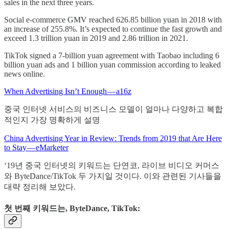
sales in the next three years.
Social e-commerce GMV reached 626.85 billion yuan in 2018 with
an increase of 255.8%. It’s expected to continue the fast growth and
exceed 1.3 trillion yuan in 2019 and 2.86 trillion in 2021.
TikTok signed a 7-billion yuan agreement with Taobao including 6
billion yuan ads and 1 billion yuan commission according to leaked
news online.
When Advertising Isn’t Enough — a16z
중국 인터넷 서비스의 비즈니스 모델이 얼마나 다양하고 복합
적인지 가장 명확하게 설명
China Advertising Year in Review: Trends from 2019 that Are Here
to Stay — eMarketer
‘19년 중국 인터넷의 키워드는 단연코, 라이브 비디오 커머스
와 ByteDance/TikTok 두 가지일 것이다. 이와 관련된 기사들을
대략 정리해 보았다.
첫 번째 키워드는, ByteDance, TikTok: