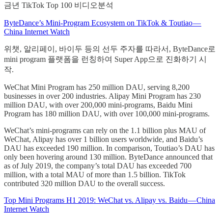
금년 TikTok Top 100 비디오분석
ByteDance’s Mini-Program Ecosystem on TikTok & Toutiao —
China Internet Watch
위챗, 알리페이, 바이두 등의 선두 주자를 따라서, ByteDance로
mini program 플랫폼을 런칭하여 Super App으로 진화하기 시
작.
WeChat Mini Program has 250 million DAU, serving 8,200
businesses in over 200 industries. Alipay Mini Program has 230
million DAU, with over 200,000 mini-programs, Baidu Mini
Program has 180 million DAU, with over 100,000 mini-programs.
WeChat’s mini-programs can rely on the 1.1 billion plus MAU of
WeChat, Alipay has over 1 billion users worldwide, and Baidu’s
DAU has exceeded 190 million. In comparison, Toutiao’s DAU has
only been hovering around 130 million. ByteDance announced that
as of July 2019, the company’s total DAU has exceeded 700
million, with a total MAU of more than 1.5 billion. TikTok
contributed 320 million DAU to the overall success.
Top Mini Programs H1 2019: WeChat vs. Alipay vs. Baidu — China
Internet Watch