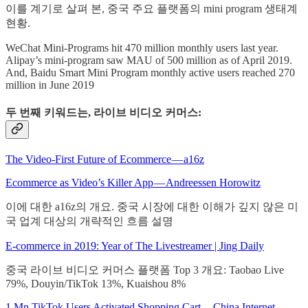
이를 계기로 살펴 본, 중국 주요 플랫폼의 mini program 생태계
현황.
WeChat Mini-Programs hit 470 million monthly users last year.
Alipay’s mini-program saw MAU of 500 million as of April 2019.
And, Baidu Smart Mini Program monthly active users reached 270
million in June 2019
두 번째 키워드는, 라이브 비디오 커머스:
The Video-First Future of Ecommerce — a16z
Ecommerce as Video’s Killer App — Andreessen Horowitz
이에 대한 a16z의 개요. 중국 시장에 대한 이해가 깊지 않은 미
국 업계 대상의 개략적인 흐름 설명
E-commerce in 2019: Year of The Livestreamer | Jing Daily
중국 라이브 비디오 커머스 플랫폼 Top 3 개요: Taobao Live
79%, Douyin/TikTok 13%, Kuaishou 8%
1 Mn TikTok Users Activated Shopping Cart — China Internet