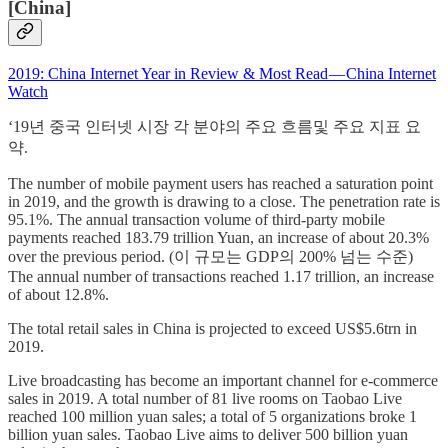
[China]
2019: China Internet Year in Review & Most Read — China Internet
Watch
‘19년 중국 인터넷 시장 각 분야의 주요 흐름및 주요 지표 요
약.
The number of mobile payment users has reached a saturation point
in 2019, and the growth is drawing to a close. The penetration rate is
95.1%. The annual transaction volume of third-party mobile
payments reached 183.79 trillion Yuan, an increase of about 20.3%
over the previous period. (이 규모는 GDP의 200% 넘는 수준)
The annual number of transactions reached 1.17 trillion, an increase
of about 12.8%.
The total retail sales in China is projected to exceed US$5.6trn in
2019.
Live broadcasting has become an important channel for e-commerce
sales in 2019. A total number of 81 live rooms on Taobao Live
reached 100 million yuan sales; a total of 5 organizations broke 1
billion yuan sales. Taobao Live aims to deliver 500 billion yuan