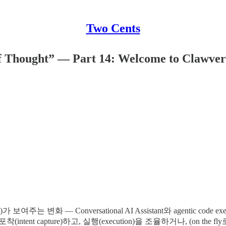
Two Cents
ts of Thought” — Part 14: Welcome to 
ure)가 보여주는 변화 — Conversational AI Assistant와 agent
ent capture)하고, 실행(execution)을 조율하거나, (on the 