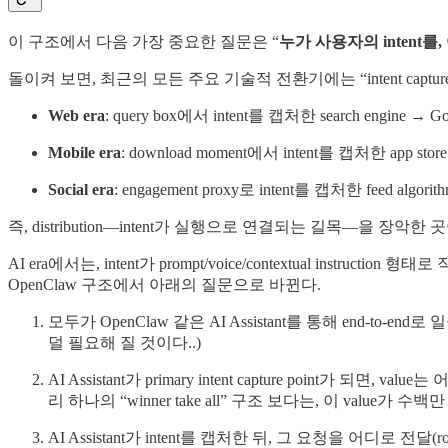
이 구조에서 다음 가장 중요한 질문은 “
누가 사용자의 intent를,
돌이켜 보면, 최근의 모든 주요 기술적 전환기에는 “intent capture 
Web era
: query box에서 intent를 캡처한 search engine → Go
Mobile era
: download moment에서 intent를 캡처한 app store
Social era
: engagement proxy로 intent를 캡처한 feed algorit
즉, distribution—intent가 실행으로 연결되는 길목—을 장악한 
AI era에서는, intent가 prompt/voice/contextual instruct
OpenClaw 구조에서 아래의 질문으로 바뀐다.
모두가 OpenClaw 같은 AI Assistant를 통해 end-to-
덜 필요해 질 것이다..)
AI Assistant가 primary intent capture point가 되
리 하나의 “winner take all” 구조 보다는, 이 value가 수
AI Assistant가 intent를 캡처한 뒤, 그 요청을 어디로 전달(ro