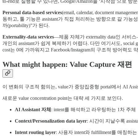
to-end로 실행할 수 있다면, Google/Amazon을 ‘시작점’으로 방문할 이유가
Personal data-based services
(email, calendar, document 
동하고, 툴 기능은 assistant가 직접 처리하는 방향으로 갈 가능
까(portability)”가 된다.
Externality-data services
—제품 자체가 externality data
개인의 assistant가 쉽게 복제하기 어렵다. 다만 여기서도, social 
cost는 0에 가까워지고 Facebook/Instagram의 구조적 방어력도
What might happen: Value Capture 재편
이 변화의 구조적 함의는, value가 중앙집중형 portal에서 AI Assi
새로운 value concentration point는 대략 세 가지로 보인다.
AI Assistant 자체
: intent를 해석하고 라우팅하는 1차 주체
Context/Personalization data layer
: 시간이 지날수록 assi
Intent routing layer
: 사용자 intent와 fulfillment를 매